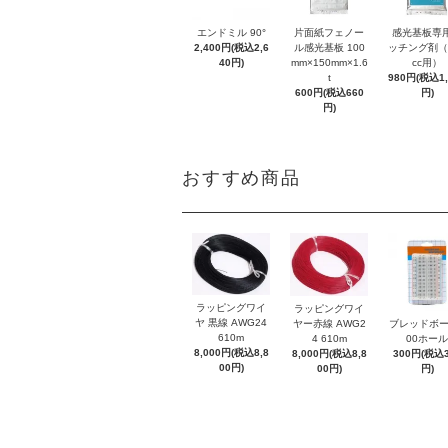
エンドミル 90°
片面紙フェノー
感光基板専
2,400円(税込2,6
ル感光基板 100
ッチング剤（
40円)
mm×150mm×1.6
cc用）
t
980円(税込1,
600円(税込660
円)
円)
おすすめ商品
ラッピングワイ
ラッピングワイ
ヤ 黒線 AWG24
ヤー赤線 AWG2
ブレッドボー
610m
4 610m
00ホール
8,000円(税込8,8
8,000円(税込8,8
300円(税込3
00円)
00円)
円)