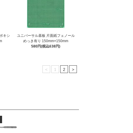
ポキシ
ユニバーサル基板 片面紙フェノール
m
めっき有り 150mm×150mm
580円(税込638円)
<
1
2
>