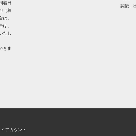
到着日
認後、
担（着
合は、
合は、
いたし
できま
マイアカウント