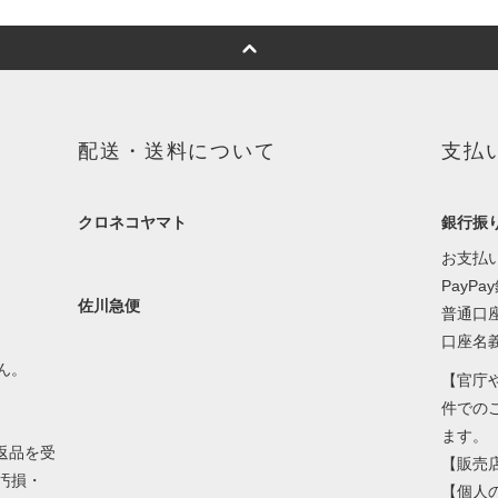
配送・送料について
支払
クロネコヤマト
銀行振
お支払
PayPa
佐川急便
普通口座 
口座名
ん。
【官庁
件での
ます。
返品を受
【販売
汚損・
【個人