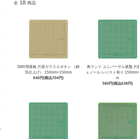
18
全
商品
SMD用基板 片面ガラスエポキシ （銅
角ランド ユニバーサル基盤 片
箔仕上げ） 150mm×150mm
ェノール レジスト有り 150mm×
640円(税込704円)
m
580円(税込638円)