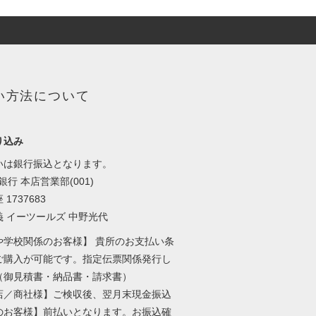
い方法について
り込み
いは銀行振込となります。
y銀行 本店営業部(001)
1737683
義 イーツールズ 中野光代
や学校関係のお客様】 貴所のお支払い条
ご購入が可能です。指定伝票関係発行し
（御見積書・納品書・請求書）
店／商社様】ご検収後、翌月末現金振込
のお客様】前払いとなります。お振込確