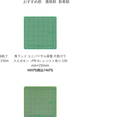
おすすめ順
価格順
新着順
面紙フ
角ランド ユニバーサル基盤 片面ガラ
150m
スエポキシ（FR-4）レジスト有り 150
mm×150mm
680円(税込748円)