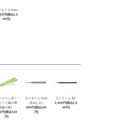
ター 2.0mm
900円(税込2,0
90円)
ードベンダー
ルーター 1.5mm
エンドミル 90°
リード線の簡
（左ねじれ）
2,400円(税込2,6
易曲げ器）
400円(税込440
40円)
80円(税込528
円)
円)