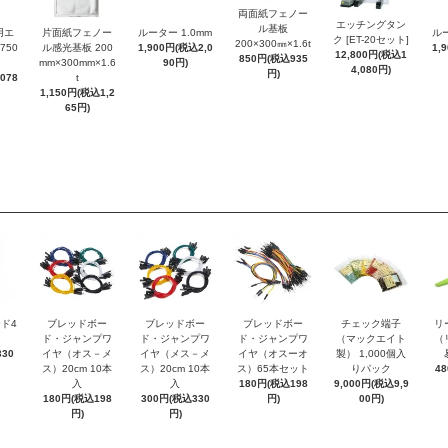
両面紙フェノー
エッチングタン
ル基板
用エ
片面紙フェノー
ルーター 1.0mm
ルー
ク [ET-20セット]
200×300㎜×1.6t
750
ル感光基板 200
1,900円(税込2,0
1,
12,800円(税込1
850円(税込935
mm×300mm×1.6
90円)
4,080円)
円)
078
t
1,150円(税込1,2
65円)
ド4
ブレッドボー
ブレッドボー
ブレッドボー
チェック端子
リ
ド・ジャンプワ
ド・ジャンプワ
ド・ジャンプワ
（マックエイト
（
30
イヤ（オス－メ
イヤ（メス－メ
イヤ（オスーオ
製） 1,000個入
ス）20cm 10本
ス）20cm 10本
ス）65本セット
りパック
4
入
入
180円(税込198
9,000円(税込9,9
180円(税込198
300円(税込330
円)
00円)
円)
円)