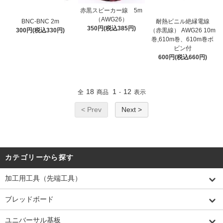
赤黒スピーカー線 5m
（AWG26）
BNC-BNC 2m
耐熱ビニル絶縁電線
350円(税込385円)
300円(税込330円)
（赤黒線） AWG26 10m
巻,610m巻、610m巻ボ
ビン付
600円(税込660円)
18
1
12
全
商品
-
表示
< Prev
Next >
カテゴリーから探す
加工用工具（先端工具）
ブレッドボード
ユニバーサル基板