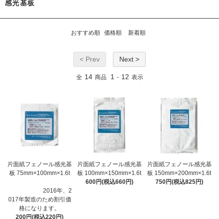
感光基板
おすすめ順
価格順
新着順
< Prev
Next >
14
1
12
全
商品
-
表示
片面紙フェノール感光基
片面紙フェノール感光基
片面紙フェノール感光基
板 75mm×100mm×1.6t
板 100mm×150mm×1.6t
板 150mm×200mm×1.6t
600円(税込660円)
750円(税込825円)
2016年、2
017年製造のため割引価
格になります。
200円(税込220円)