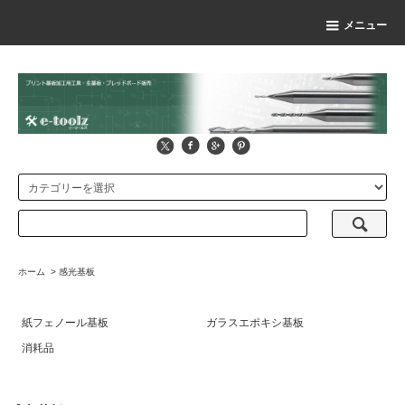
メニュー
ホーム
>
感光基板
紙フェノール基板
ガラスエポキシ基板
消耗品