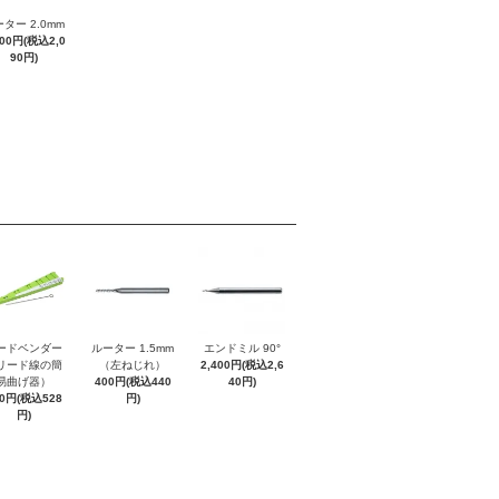
ター 2.0mm
900円(税込2,0
90円)
ードベンダー
ルーター 1.5mm
エンドミル 90°
リード線の簡
（左ねじれ）
2,400円(税込2,6
易曲げ器）
400円(税込440
40円)
80円(税込528
円)
円)