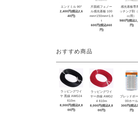
エンドミル 90°
片面紙フェノー
感光基板専
2,400円(税込2,6
ル感光基板 100
ッチング剤（
40円)
mm×150mm×1.6
cc用）
t
980円(税込1,
600円(税込660
円)
円)
おすすめ商品
ラッピングワイ
ラッピングワイ
ヤ 黒線 AWG24
ヤー赤線 AWG2
ブレッドボー
610m
4 610m
00ホール
8,000円(税込8,8
8,000円(税込8,8
300円(税込3
00円)
00円)
円)