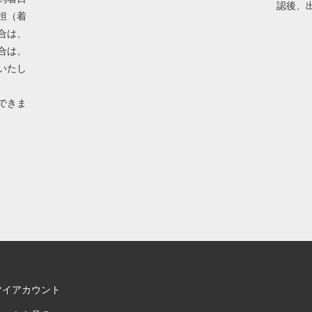
認後、
担（着
合は、
合は、
いたし
できま
マイアカウント