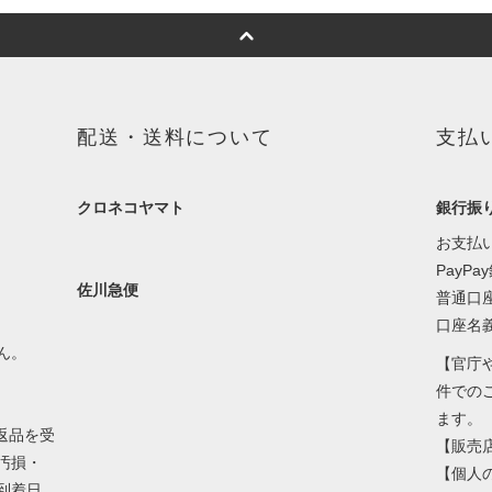
配送・送料について
支払
クロネコヤマト
銀行振
お支払
PayPa
佐川急便
普通口座 
口座名
ん。
【官庁
件での
ます。
返品を受
【販売
汚損・
【個人
到着日