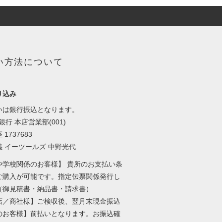
い方法について
り込み
いは銀行振込となります。
y銀行 本店営業部(001)
1737683
義 イーツールズ 中野光代
や学校関係のお客様】 貴所のお支払い条
ご購入が可能です。指定伝票関係発行し
（御見積書・納品書・請求書）
店／商社様】ご検収後、翌月末現金振込
のお客様】前払いとなります。お振込確