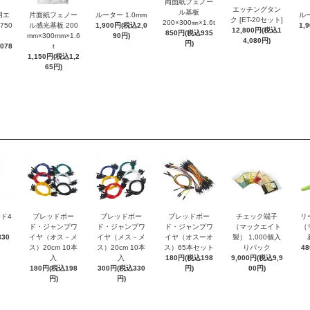
両面紙フェノー
エッチングタン
ル基板
用エ
片面紙フェノー
ルーター 1.0mm
ルー
ク [ET-20セット]
200×300㎜×1.6t
750
ル感光基板 200
1,900円(税込2,0
1,
12,800円(税込1
850円(税込935
mm×300mm×1.6
90円)
4,080円)
円)
078
t
1,150円(税込1,2
65円)
ド4
ブレッドボー
ブレッドボー
ブレッドボー
チェック端子
リ
ド・ジャンプワ
ド・ジャンプワ
ド・ジャンプワ
（マックエイト
（
30
イヤ（オス－メ
イヤ（メス－メ
イヤ（オスーオ
製） 1,000個入
ス）20cm 10本
ス）20cm 10本
ス）65本セット
りパック
4
入
入
180円(税込198
9,000円(税込9,9
180円(税込198
300円(税込330
円)
00円)
円)
円)