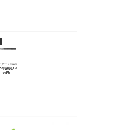
ター 2.0mm
900円(税込2,0
90円)