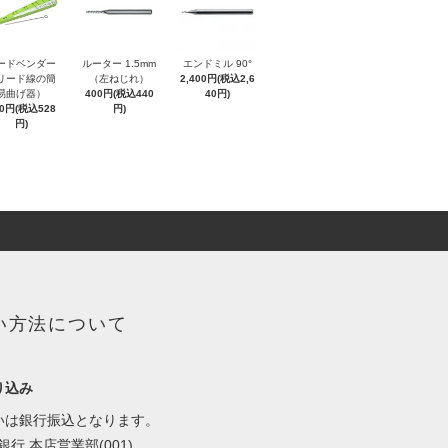
ードベンダー
ルーター 1.5mm
エンドミル 90°
リード線の簡
（左ねじれ）
2,400円(税込2,6
易曲げ器）
400円(税込440
40円)
80円(税込528
円)
円)
い方法について
り込み
いは銀行振込となります。
y銀行 本店営業部(001)