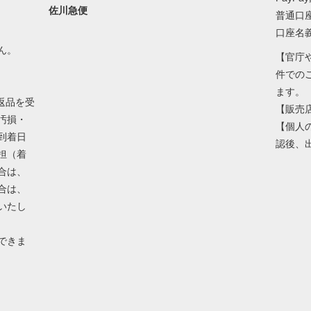
佐川急便
普通口座 
口座名
ん。
【官庁
件での
ます。
返品を受
【販売
汚損・
【個人
到着日
認後、
担（着
合は、
合は、
いたし
できま