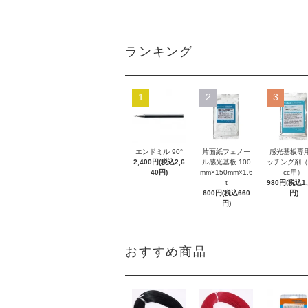
ランキング
1
2
3
エンドミル 90°
片面紙フェノー
感光基板専
2,400円(税込2,6
ル感光基板 100
ッチング剤（
40円)
mm×150mm×1.6
cc用）
t
980円(税込1,
600円(税込660
円)
円)
おすすめ商品