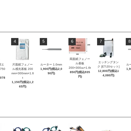
4
5
6
7
8
両面紙フェノー
エッチングタン
ル基板
用エ
片面紙フェノー
ルーター 1.0mm
ルー
ク [ET-20セット]
200×300㎜×1.6t
750
ル感光基板 200
1,900円(税込2,0
1,
12,800円(税込1
850円(税込935
mm×300mm×1.6
90円)
4,080円)
円)
078
t
1,150円(税込1,2
65円)