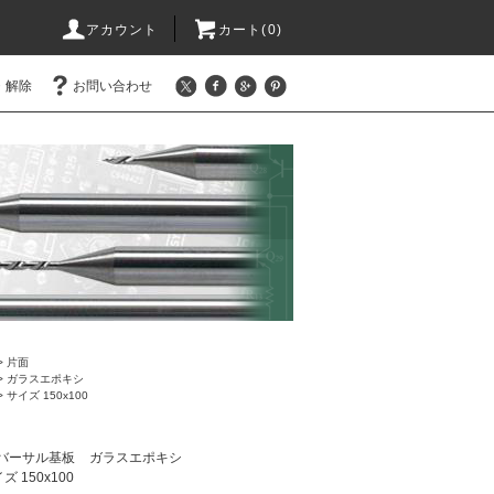
アカウント
カート(0)
・解除
お問い合わせ
>
片面
>
ガラスエポキシ
>
サイズ 150x100
バーサル基板
ガラスエポキシ
ズ 150x100