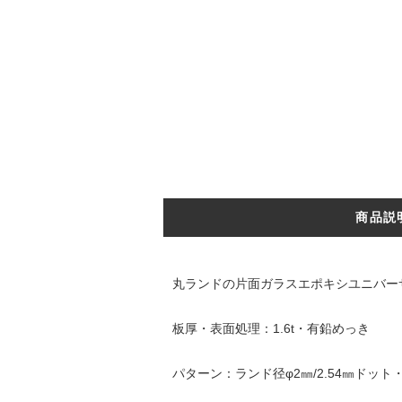
商品説
丸ランドの片面ガラスエポキシ
ユニバー
板厚・表面処理：1.6t・有鉛めっき
パターン：ランド径φ2㎜/2.54㎜ドット・穴