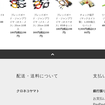
ド4
ブレッドボー
ブレッドボー
ブレッドボー
チェック端子
リ
ド・ジャンプワ
ド・ジャンプワ
ド・ジャンプワ
（マックエイト
（
30
イヤ（オス－メ
イヤ（メス－メ
イヤ（オスーオ
製） 1,000個入
ス）20cm 10本
ス）20cm 10本
ス）65本セット
りパック
4
入
入
180円(税込198
9,000円(税込9,9
180円(税込198
300円(税込330
円)
00円)
円)
円)
配送・送料について
支払
クロネコヤマト
銀行振
お支払
PayPa