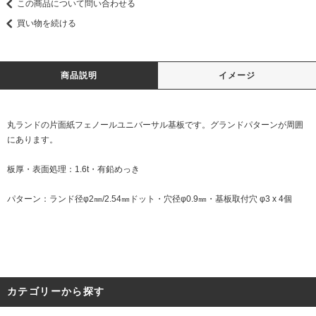
この商品について問い合わせる
買い物を続ける
商品説明
イメージ
丸ランドの片面紙フェノールユニバーサル基板です。グランドパターンが周囲
にあります。
板厚・表面処理：1.6t・有鉛めっき
パターン：ランド径φ2㎜/2.54㎜ドット・穴径φ0.9㎜・基板取付穴 φ3 x 4個
カテゴリーから探す