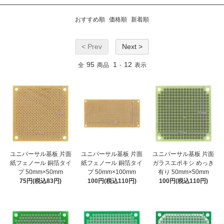
おすすめ順
価格順
新着順
< Prev
Next >
95
1
12
全
商品
-
表示
ユニバーサル基板 片面
ユニバーサル基板 片面
ユニバーサル基板 片面
紙フェノール 銅箔タイ
紙フェノール 銅箔タイ
ガラスエポキシ めっき
プ 50mm×50mm
プ 50mm×100mm
有り 50mm×50mm
75円(税込83円)
100円(税込110円)
100円(税込110円)