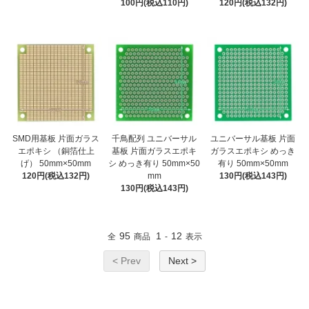
100円(税込110円)
120円(税込132円)
SMD用基板 片面ガラス
千鳥配列 ユニバーサル
ユニバーサル基板 片面
エポキシ （銅箔仕上
基板 片面ガラスエポキ
ガラスエポキシ めっき
げ） 50mm×50mm
シ めっき有り 50mm×50
有り 50mm×50mm
120円(税込132円)
mm
130円(税込143円)
130円(税込143円)
95
1
12
全
商品
-
表示
< Prev
Next >