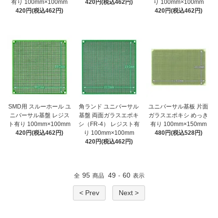
有り 100mm×100mm
420円(税込462円)
り 100mm×100mm
420円(税込462円)
420円(税込462円)
SMD用 スルーホール ユ
角ランド ユニバーサル
ユニバーサル基板 片面
ニバーサル基盤 レジス
基盤 両面ガラスエポキ
ガラスエポキシ めっき
ト有り 100mm×100mm
シ（FR-4） レジスト有
有り 100mm×150mm
420円(税込462円)
り 100mm×100mm
480円(税込528円)
420円(税込462円)
95
49
60
全
商品
-
表示
< Prev
Next >