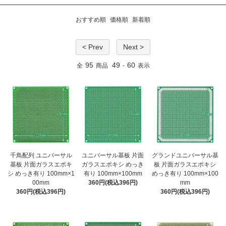
おすすめ順
価格順
新着順
< Prev
Next >
95
49
60
全
商品
-
表示
千鳥配列 ユニバーサル
ユニバーサル基板 片面
グランドユニバーサル基
基板 片面ガラスエポキ
ガラスエポキシ めっき
板 片面ガラスエポキシ
シ めっき有り 100mm×1
有り 100mm×100mm
めっき有り 100mm×100
00mm
360円(税込396円)
mm
360円(税込396円)
360円(税込396円)