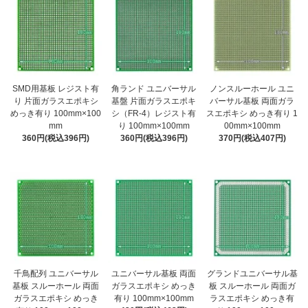
SMD用基板 レジスト有
角ランド ユニバーサル
ノンスルーホール ユニ
り 片面ガラスエポキシ
基盤 片面ガラスエポキ
バーサル基板 両面ガラ
めっき有り 100mm×100
シ（FR-4）レジスト有
スエポキシ めっき有り 1
mm
り 100mm×100mm
00mm×100mm
360円(税込396円)
360円(税込396円)
370円(税込407円)
千鳥配列 ユニバーサル
ユニバーサル基板 両面
グランドユニバーサル基
基板 スルーホール 両面
ガラスエポキシ めっき
板 スルーホール 両面ガ
ガラスエポキシ めっき
有り 100mm×100mm
ラスエポキシ めっき有